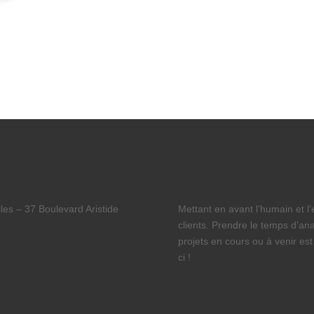
L’agence
es – 37 Boulevard Aristide
Mettant en avant l’humain et l
clients. Prendre le temps d’ana
projets en cours ou à venir est
ci !