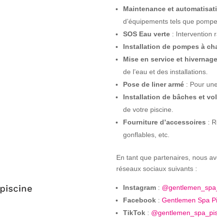
Maintenance et automatisat
d’équipements tels que pompes, 
SOS Eau verte
: Intervention 
Installation de pompes à ch
Mise en service et hivernag
de l’eau et des installations.
Pose de liner armé
: Pour une
Installation de bâches et vo
de votre piscine.
Fourniture d’accessoires
: R
gonflables, etc.
En tant que partenaires, nous avo
réseaux sociaux suivants :
Instagram
:
@gentlemen_spa_
Facebook
:
Gentlemen
Spa
Pi
TikTok
:
@gentlemen_spa_pis