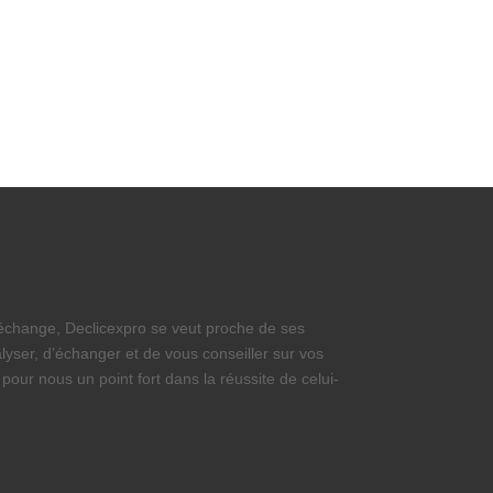
’échange, Declicexpro se veut proche de ses
lyser, d’échanger et de vous conseiller sur vos
 pour nous un point fort dans la réussite de celui-