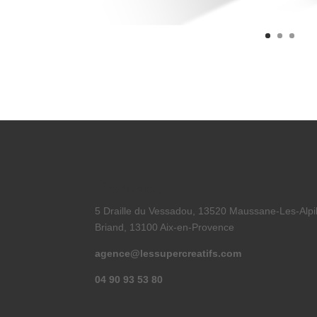
Contact
5 Draille du Vessadou, 13520 Maussane-Les-Alpill
Briand, 13100 Aix-en-Provence
agence@lessupercreatifs.com
04 90 93 53 80