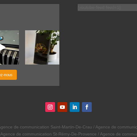
[youtube-feed feed=1]
ez-nous
gence de communication Saint-Martin-De-Crau / Agence de communicat
/ Agence de communication St-Rémy-De-Provence / Agence de communi