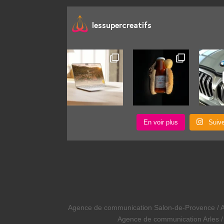
lessupercreatifs
En voir plus
Suiv
Agence de communication Salon-de-Provence / A
Agence de communication Arles 